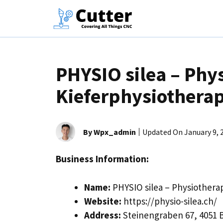
Skip
to
content
PHYSIO silea – Phys
Kieferphysiotherap
By Wpx_admin
Updated On
January 9, 
Business Information:
Name:
PHYSIO silea – Physiotherap
Website:
https://physio-silea.ch/
Address:
Steinengraben 67, 4051 